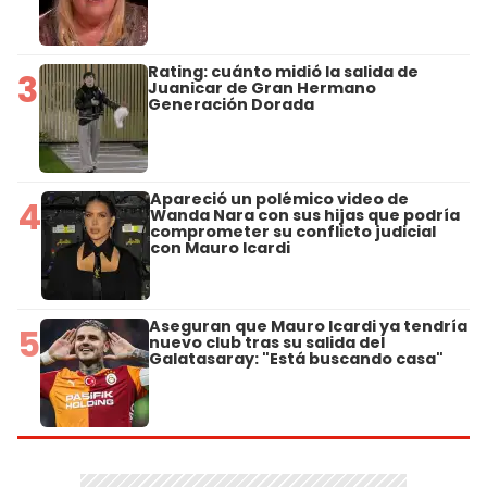
Rating: cuánto midió la salida de
3
Juanicar de Gran Hermano
Generación Dorada
Apareció un polémico video de
4
Wanda Nara con sus hijas que podría
comprometer su conflicto judicial
con Mauro Icardi
Aseguran que Mauro Icardi ya tendría
5
nuevo club tras su salida del
Galatasaray: "Está buscando casa"