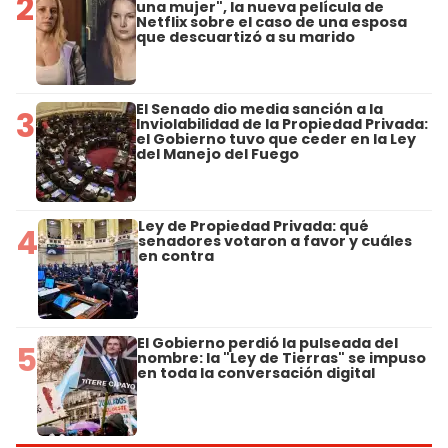
2
una mujer", la nueva película de
Netflix sobre el caso de una esposa
que descuartizó a su marido
El Senado dio media sanción a la
3
Inviolabilidad de la Propiedad Privada:
el Gobierno tuvo que ceder en la Ley
del Manejo del Fuego
Ley de Propiedad Privada: qué
4
senadores votaron a favor y cuáles
en contra
El Gobierno perdió la pulseada del
5
nombre: la "Ley de Tierras" se impuso
en toda la conversación digital