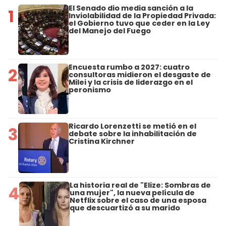
El Senado dio media sanción a la
1
Inviolabilidad de la Propiedad Privada:
el Gobierno tuvo que ceder en la Ley
del Manejo del Fuego
Encuesta rumbo a 2027: cuatro
2
consultoras midieron el desgaste de
Milei y la crisis de liderazgo en el
peronismo
Ricardo Lorenzetti se metió en el
3
debate sobre la inhabilitación de
Cristina Kirchner
La historia real de "Elize: Sombras de
4
una mujer", la nueva película de
Netflix sobre el caso de una esposa
que descuartizó a su marido