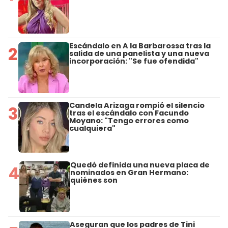
Escándalo en A la Barbarossa tras la
2
salida de una panelista y una nueva
incorporación: "Se fue ofendida"
Candela Arizaga rompió el silencio
3
tras el escándalo con Facundo
Moyano: "Tengo errores como
cualquiera"
Quedó definida una nueva placa de
4
nominados en Gran Hermano:
quiénes son
Aseguran que los padres de Tini