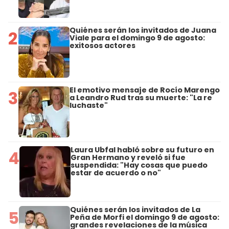
Quiénes serán los invitados de Juana
2
Viale para el domingo 9 de agosto:
exitosos actores
El emotivo mensaje de Rocío Marengo
3
a Leandro Rud tras su muerte: "La re
luchaste"
Laura Ubfal habló sobre su futuro en
4
Gran Hermano y reveló si fue
suspendida: "Hay cosas que puedo
estar de acuerdo o no"
Quiénes serán los invitados de La
5
Peña de Morfi el domingo 9 de agosto:
grandes revelaciones de la música