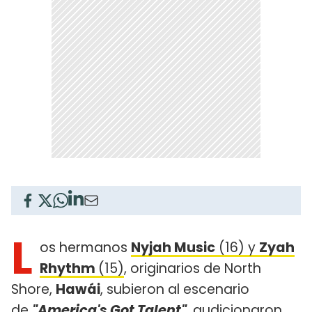
L
os hermanos
Nyjah Music
(16) y
Zyah
Rhythm
(15)
, originarios de North
Shore,
Hawái
, subieron al escenario
de
"America's Got Talent"
, audicionaron