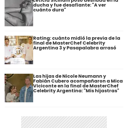
Leticia Siciliani posó desnuda en la
ducha y fue desafiante: "A ver
cuánto dura"
Rating: cuánto midió la previa de la
final de MasterChef Celebrity
Argentina 3 y Pasapalabra arrasó
Las hijas de Nicole Neumann y
Fabián Cubero acompañaron a Mica
Viciconte en la final de MasterChef
Celebrity Argentina: "Mis hijastras"