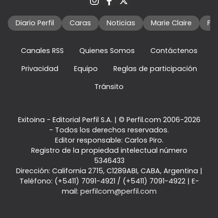
Diario Perfil
Caras
Noticias
Marie Claire
Fo
Canales RSS
Quienes Somos
Contáctenos
Privacidad
Equipo
Reglas de participación
Tránsito
Exitoina - Editorial Perfil S.A.
| © Perfil.com 2006-2026
- Todos los derechos reservados.
Editor responsable: Carlos Piro.
Registro de la propiedad intelectual número
5346433
Dirección:
California 2715
,
C1289ABI
,
CABA, Argentina
|
Teléfono:
(+5411) 7091-4921
/
(+5411) 7091-4922
| E-
mail:
perfilcom@perfil.com