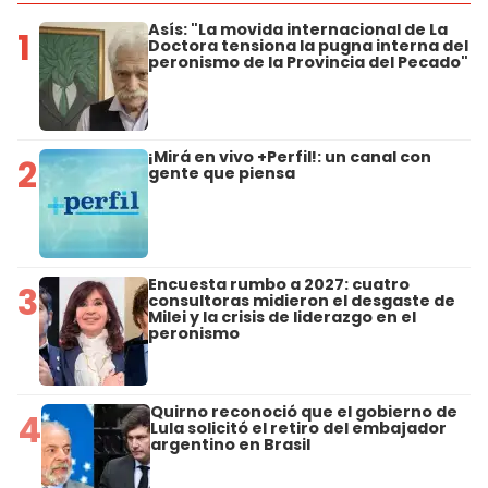
Asís: "La movida internacional de La
1
Doctora tensiona la pugna interna del
peronismo de la Provincia del Pecado"
¡Mirá en vivo +Perfil!: un canal con
2
gente que piensa
Encuesta rumbo a 2027: cuatro
3
consultoras midieron el desgaste de
Milei y la crisis de liderazgo en el
peronismo
Quirno reconoció que el gobierno de
4
Lula solicitó el retiro del embajador
argentino en Brasil