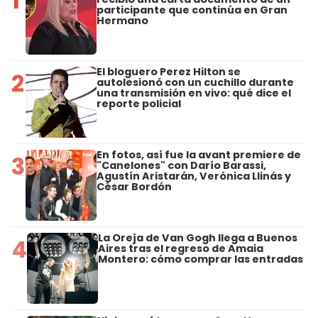
1
participante que continúa en Gran
Hermano
El bloguero Perez Hilton se
2
autolesionó con un cuchillo durante
una transmisión en vivo: qué dice el
reporte policial
En fotos, así fue la avant premiere de
3
"Canelones" con Darío Barassi,
Agustín Aristarán, Verónica Llinás y
César Bordón
La Oreja de Van Gogh llega a Buenos
4
Aires tras el regreso de Amaia
Montero: cómo comprar las entradas