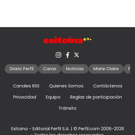
Diario Perfil
Caras
Noticias
Marie Claire
Fo
Canales RSS
Quienes Somos
Contáctenos
Privacidad
Equipo
Reglas de participación
Tránsito
Exitoina - Editorial Perfil S.A.
| © Perfil.com 2006-2026
- Todos los derechos reservados.