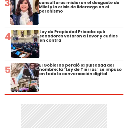
3
consultoras midieron el desgaste de
Milei y la crisis de liderazgo en el
peronismo
Ley de Propiedad Privada: qué
4
senadores votaron a favor y cuáles
en contra
El Gobierno perdió la pulseada del
5
nombre: la "Ley de Tierras" se impuso
en toda la conversación digital