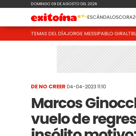
DOMINGO 09 DE AGOSTO DEL 2026
ESCÁNDALOS
CORAZ
TEMAS DEL DÍA
JORGE MESSI
PABLO GIRALT
B
DE NO CREER
04-04-2023 11:10
Marcos Ginocch
vuelo de regres
insólito motivo: