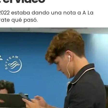
022 estaba dando una nota a A La
rate qué pasó.