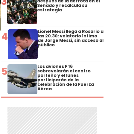
3
después de la derrota en el
Senado y recalcula su
estrategia
Lionel Messi llega a Rosario a
4
las 20.30: velatorio íntimo
de Jorge Messi, sin acceso al
público
Los aviones F 16
5
sobrevolarán el centro
porteño y el lunes
participarán de la
celebración de la Fuerza
Aérea