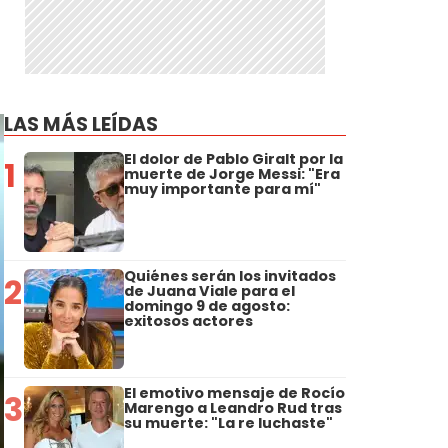
LAS MÁS LEÍDAS
El dolor de Pablo Giralt por la
1
muerte de Jorge Messi: "Era
muy importante para mí"
Quiénes serán los invitados
2
de Juana Viale para el
domingo 9 de agosto:
exitosos actores
El emotivo mensaje de Rocío
3
Marengo a Leandro Rud tras
su muerte: "La re luchaste"