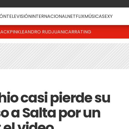
ÓN
TELEVISIÓN
INTERNACIONAL
NETFLIX
MÚSICA
SEXY
LACKPINK
LEANDRO RUD
JUANICAR
RATING
io casi pierde su
o a Salta por un
 el video