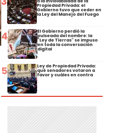
3
a la Inviolabilidad de la
Propiedad Privada: el
Gobierno tuvo que ceder en
la Ley del Manejo del Fuego
El Gobierno perdió la
4
pulseada del nombre: la
"Ley de Tierras" se impuso
en toda la conversación
digital
Ley de Propiedad Privada:
5
qué senadores votaron a
favor y cuáles en contra