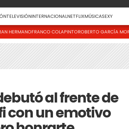
ÓN
TELEVISIÓN
INTERNACIONAL
NETFLIX
MÚSICA
SEXY
RAN HERMANO
FRANCO COLAPINTO
ROBERTO GARCÍA MO
butó al frente de
fi con un emotivo
ro honrarte,