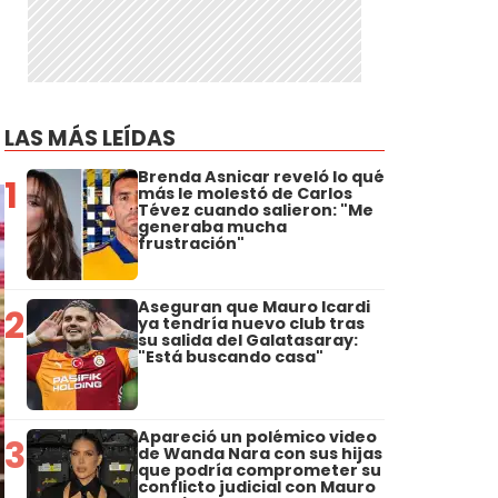
LAS MÁS LEÍDAS
Brenda Asnicar reveló lo qué
1
más le molestó de Carlos
Tévez cuando salieron: "Me
generaba mucha
frustración"
Aseguran que Mauro Icardi
2
ya tendría nuevo club tras
su salida del Galatasaray:
"Está buscando casa"
Apareció un polémico video
3
de Wanda Nara con sus hijas
que podría comprometer su
conflicto judicial con Mauro