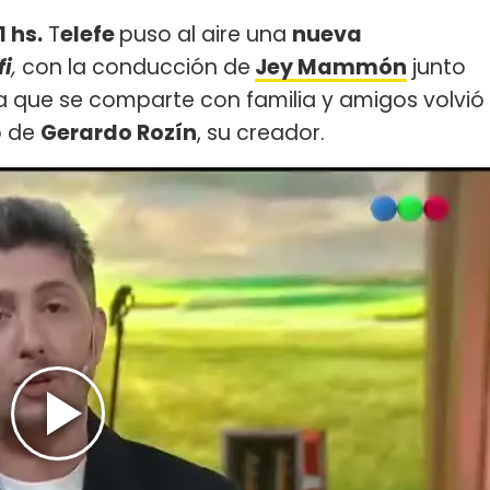
 hs.
T
elefe
puso al aire una
nueva
fi
,
con la conducción de
Jey Mammón
junto
a que se comparte con familia y amigos volvió
o de
Gerardo Rozín
, su creador.