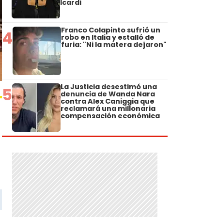
Icardi
Franco Colapinto sufrió un
4
robo en Italia y estalló de
furia: "Ni la matera dejaron"
La Justicia desestimó una
5
denuncia de Wanda Nara
contra Alex Caniggia que
reclamará una millonaria
compensación económica