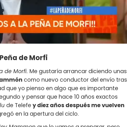
 Peña de Morfi
a de Morfi.
Me gustaría arrancar diciendo unas
Mammón
como nuevo conductor del envío tras
dad que yo pienso en algo que es importante
 segundo y pensar que hace 10 años exactos
elu
de Telefe
y diez años después me vuelven
gregó en la apertura del ciclo.
 Jey Mammon
que lo vamos a preparar, pero