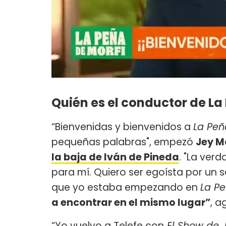
Quién es el conductor de La
“Bienvenidas y bienvenidos a
La Peñ
pequeñas palabras", empezó
Jey 
la baja de Iván de Pineda
. "La ver
para mí. Quiero ser egoísta por un
que yo estaba empezando en
La P
a encontrar en el mismo lugar”
, a
“Yo vuelvo a Telefe con
El Show de