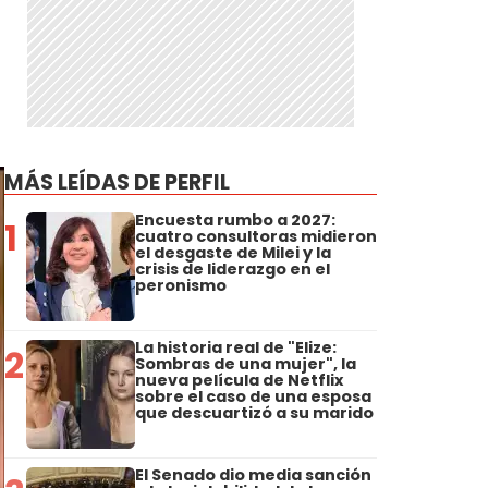
MÁS LEÍDAS DE PERFIL
Encuesta rumbo a 2027:
1
cuatro consultoras midieron
el desgaste de Milei y la
crisis de liderazgo en el
peronismo
La historia real de "Elize:
2
Sombras de una mujer", la
nueva película de Netflix
sobre el caso de una esposa
que descuartizó a su marido
El Senado dio media sanción