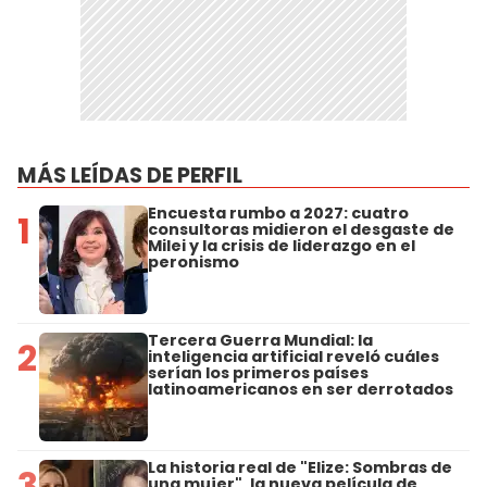
MÁS LEÍDAS DE PERFIL
Encuesta rumbo a 2027: cuatro
1
consultoras midieron el desgaste de
Milei y la crisis de liderazgo en el
peronismo
Tercera Guerra Mundial: la
2
inteligencia artificial reveló cuáles
serían los primeros países
latinoamericanos en ser derrotados
La historia real de "Elize: Sombras de
3
una mujer", la nueva película de