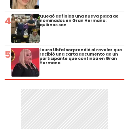
Quedó definida una nueva placa de
4
nominados en Gran Hermano:
quiénes son
Laura Ubfal sorprendió al revelar que
5
recibió una carta documento de un
participante que continúa en Gran
Hermano