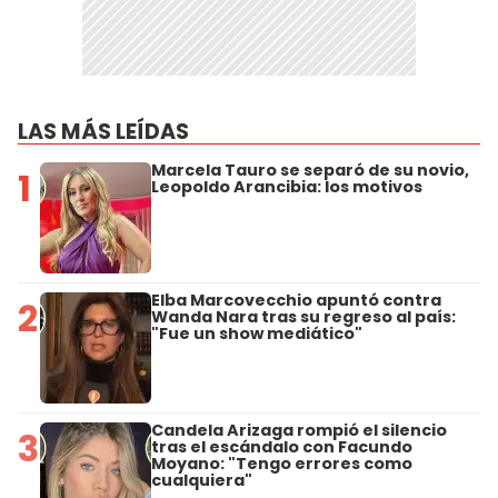
LAS MÁS LEÍDAS
Marcela Tauro se separó de su novio,
1
Leopoldo Arancibia: los motivos
Elba Marcovecchio apuntó contra
2
Wanda Nara tras su regreso al país:
"Fue un show mediático"
Candela Arizaga rompió el silencio
3
tras el escándalo con Facundo
Moyano: "Tengo errores como
cualquiera"