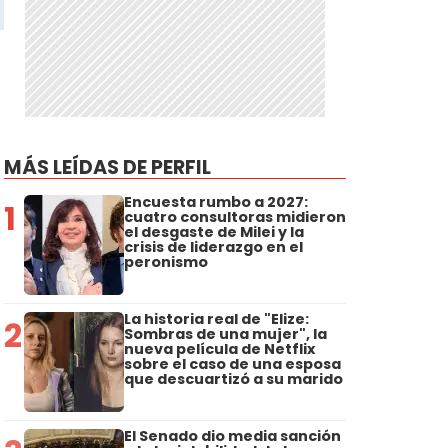
MÁS LEÍDAS DE PERFIL
Encuesta rumbo a 2027:
1
cuatro consultoras midieron
el desgaste de Milei y la
crisis de liderazgo en el
peronismo
La historia real de "Elize:
2
Sombras de una mujer", la
nueva película de Netflix
sobre el caso de una esposa
que descuartizó a su marido
El Senado dio media sanción