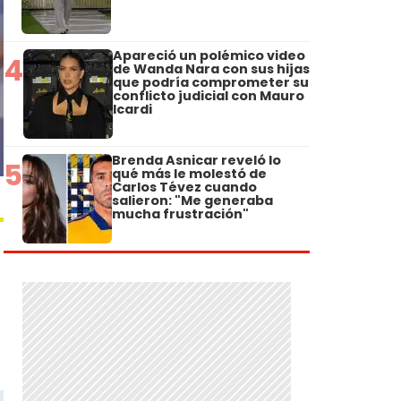
Apareció un polémico video
4
de Wanda Nara con sus hijas
que podría comprometer su
conflicto judicial con Mauro
Icardi
Brenda Asnicar reveló lo
5
qué más le molestó de
Carlos Tévez cuando
salieron: "Me generaba
mucha frustración"