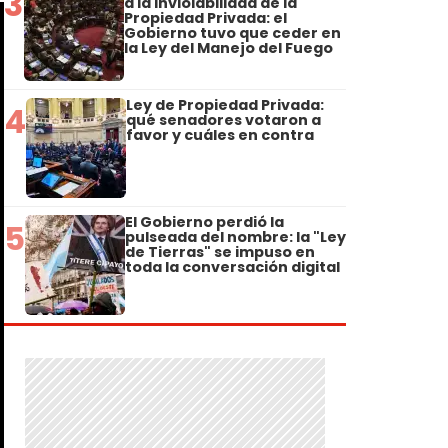
3
a la Inviolabilidad de la
Propiedad Privada: el
Gobierno tuvo que ceder en
la Ley del Manejo del Fuego
Ley de Propiedad Privada:
4
qué senadores votaron a
favor y cuáles en contra
El Gobierno perdió la
5
pulseada del nombre: la "Ley
de Tierras" se impuso en
toda la conversación digital