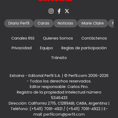
Diario Perfil
Caras
Noticias
Marie Claire
Fo
Canales RSS
Quienes Somos
Contáctenos
Privacidad
Equipo
Reglas de participación
Tránsito
Exitoina - Editorial Perfil S.A.
| © Perfil.com 2006-2026
- Todos los derechos reservados.
Editor responsable: Carlos Piro.
Registro de la propiedad intelectual número
5346433
Dirección:
California 2715
,
C1289ABI
,
CABA, Argentina
|
Teléfono:
(+5411) 7091-4921
/
(+5411) 7091-4922
| E-
mail:
perfilcom@perfil.com