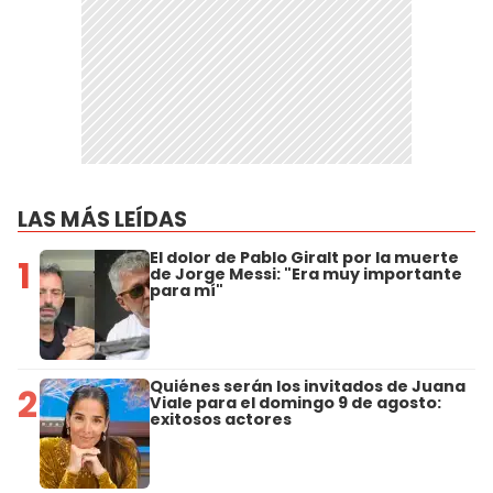
LAS MÁS LEÍDAS
El dolor de Pablo Giralt por la muerte
1
de Jorge Messi: "Era muy importante
para mí"
Quiénes serán los invitados de Juana
2
Viale para el domingo 9 de agosto:
exitosos actores