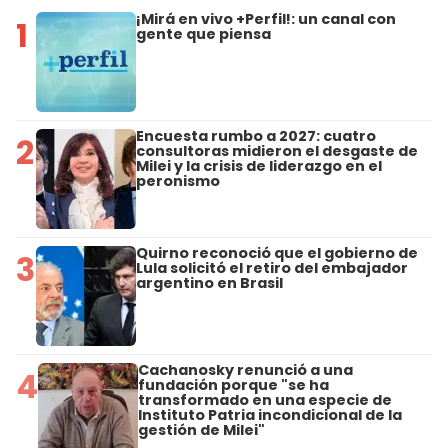
¡Mirá en vivo +Perfil!: un canal con
1
gente que piensa
Encuesta rumbo a 2027: cuatro
2
consultoras midieron el desgaste de
Milei y la crisis de liderazgo en el
peronismo
Quirno reconoció que el gobierno de
3
Lula solicitó el retiro del embajador
argentino en Brasil
Cachanosky renunció a una
4
fundación porque "se ha
transformado en una especie de
Instituto Patria incondicional de la
gestión de Milei"