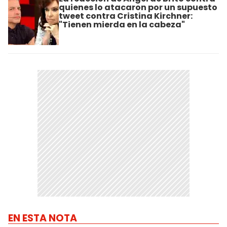
quienes lo atacaron por un supuesto
tweet contra Cristina Kirchner:
"Tienen mierda en la cabeza"
EN ESTA NOTA