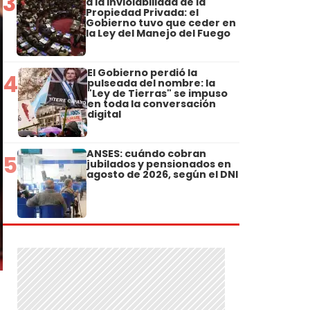
3
a la Inviolabilidad de la
Propiedad Privada: el
Gobierno tuvo que ceder en
la Ley del Manejo del Fuego
El Gobierno perdió la
4
pulseada del nombre: la
"Ley de Tierras" se impuso
en toda la conversación
digital
ANSES: cuándo cobran
5
jubilados y pensionados en
agosto de 2026, según el DNI