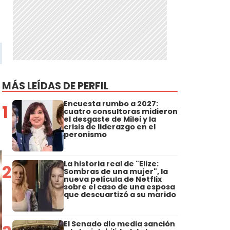
MÁS LEÍDAS DE PERFIL
Encuesta rumbo a 2027:
1
cuatro consultoras midieron
el desgaste de Milei y la
crisis de liderazgo en el
peronismo
La historia real de "Elize:
2
Sombras de una mujer", la
nueva película de Netflix
sobre el caso de una esposa
que descuartizó a su marido
El Senado dio media sanción