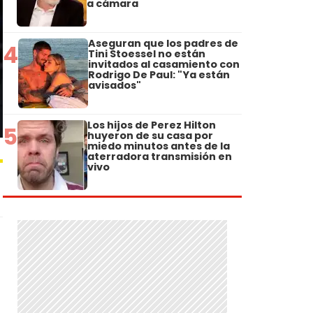
a cámara
Aseguran que los padres de
4
Tini Stoessel no están
invitados al casamiento con
Rodrigo De Paul: "Ya están
avisados"
Los hijos de Perez Hilton
5
huyeron de su casa por
miedo minutos antes de la
aterradora transmisión en
vivo