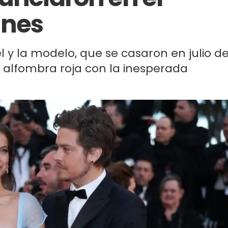
nnes
l y la modelo, que se casaron en julio d
 alfombra roja con la inesperada