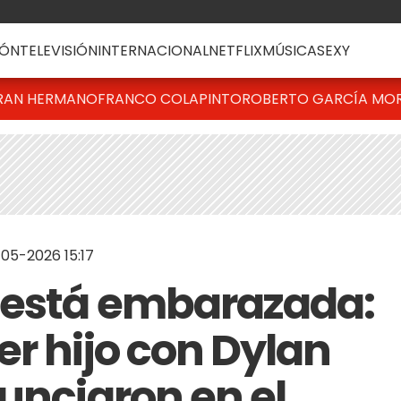
ÓN
TELEVISIÓN
INTERNACIONAL
NETFLIX
MÚSICA
SEXY
RAN HERMANO
FRANCO COLAPINTO
ROBERTO GARCÍA MO
-05-2026 15:17
 está embarazada:
er hijo con Dylan
unciaron en el