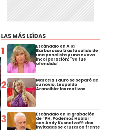
e
LAS MÁS LEÍDAS
Escándalo en A la
1
Barbarossa tras la salida de
una panelista y una nueva
incorporación: "Se fue
ofendida"
Marcela Tauro se separó de
2
su novio, Leopoldo
Arancibia: los motivos
Escándalo en la grabación
3
de "PH, Podemos Hablar"
con Andy Kusnetzoff: dos
invitadas se cruzaron frente