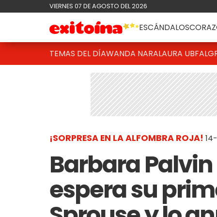
VIERNES 07 DE AGOSTO DEL 2026
ESCÁNDALOS
CORAZ
TEMAS DEL DÍA
WANDA NARA
LAURA UBFAL
G
¡SORPRESA EN LA ALFOMBRA ROJA!
14
Barbara Palvin
espera su prim
Sprouse y lo an