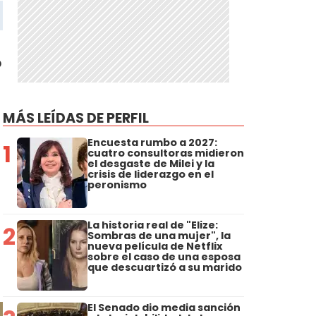
ó
MÁS LEÍDAS DE PERFIL
Encuesta rumbo a 2027:
1
cuatro consultoras midieron
el desgaste de Milei y la
crisis de liderazgo en el
peronismo
La historia real de "Elize:
2
Sombras de una mujer", la
nueva película de Netflix
sobre el caso de una esposa
que descuartizó a su marido
El Senado dio media sanción