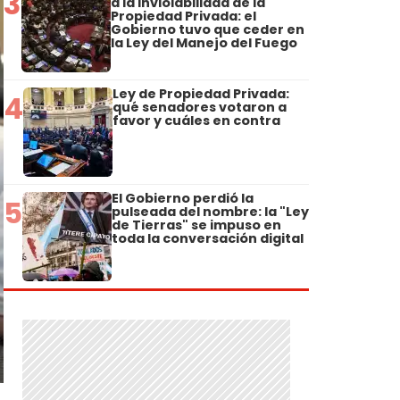
3
a la Inviolabilidad de la
Propiedad Privada: el
Gobierno tuvo que ceder en
la Ley del Manejo del Fuego
Ley de Propiedad Privada:
4
qué senadores votaron a
favor y cuáles en contra
El Gobierno perdió la
5
pulseada del nombre: la "Ley
de Tierras" se impuso en
toda la conversación digital