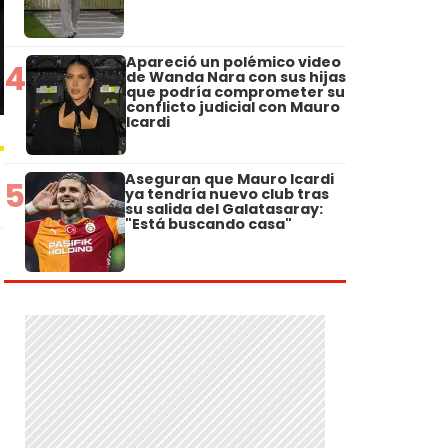
Apareció un polémico video
4
de Wanda Nara con sus hijas
que podría comprometer su
conflicto judicial con Mauro
Icardi
Aseguran que Mauro Icardi
5
ya tendría nuevo club tras
su salida del Galatasaray:
"Está buscando casa"