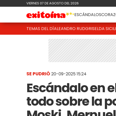
VIERNES 07 DE AGOSTO DEL 2026
ESCÁNDALOS
CORAZ
TEMAS DEL DÍA
LEANDRO RUD
GRISELDA SICIL
SE PUDRIÓ
20-09-2025 15:24
Escándalo en e
todo sobre la 
Moski, Mernuel 