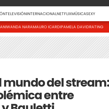
ÓN
TELEVISIÓN
INTERNACIONAL
NETFLIX
MÚSICA
SEXY
IANI
WANDA NARA
MAURO ICARDI
PAMELA DAVID
RATING
l mundo del stream
polémica entre
y Bauletti