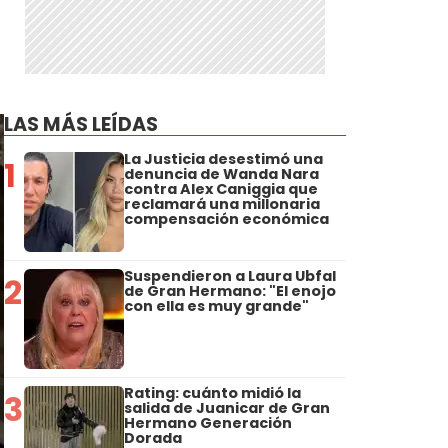
LAS MÁS LEÍDAS
La Justicia desestimó una
1
denuncia de Wanda Nara
contra Alex Caniggia que
reclamará una millonaria
compensación económica
Suspendieron a Laura Ubfal
2
de Gran Hermano: "El enojo
con ella es muy grande"
Rating: cuánto midió la
3
salida de Juanicar de Gran
Hermano Generación
Dorada