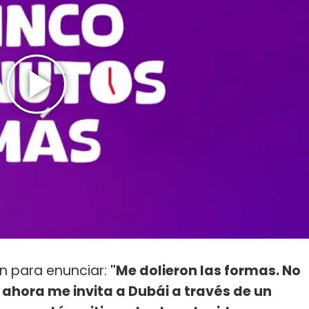
n para enunciar:
"Me dolieron las formas. No
hora me invita a Dubái a través de un