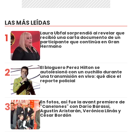
LAS MÁS LEÍDAS
Laura Ubfal sorprendió al revelar que
1
recibió una carta documento de un
participante que continúa en Gran
Hermano
El bloguero Perez Hilton se
2
autolesionó con un cuchillo durante
una transmisión en vivo: qué dice el
reporte policial
En fotos, así fue la avant premiere de
3
"Canelones" con Darío Barassi,
Agustín Aristarán, Verónica Llinás y
César Bordón