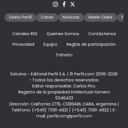
Diario Perfil
Caras
Noticias
Marie Claire
Fo
Canales RSS
Quienes Somos
Contáctenos
Privacidad
Equipo
Reglas de participación
Tránsito
Exitoina - Editorial Perfil S.A.
| © Perfil.com 2006-2026
- Todos los derechos reservados.
Editor responsable: Carlos Piro.
Registro de la propiedad intelectual número
5346433
Dirección:
California 2715
,
C1289ABI
,
CABA, Argentina
|
Teléfono:
(+5411) 7091-4921
/
(+5411) 7091-4922
| E-
mail:
perfilcom@perfil.com