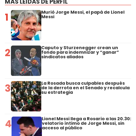
MÁS LEÍDAS DE PERFIL
Murió Jorge Messi, el papá de Lionel
1
Messi
Caputo y Sturzenegger crean un
2
fondo para indemnizar y “ganar”
sindicatos aliados
La Rosada busca culpables después
3
de la derrota en el Senado y recalcula
su estrategia
Lionel Messi llega a Rosario a las 20.30:
4
velatorio íntimo de Jorge Messi, sin
acceso al público