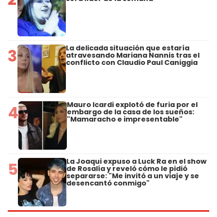
La delicada situación que estaría
3
atravesando Mariana Nannis tras el
conflicto con Claudio Paul Caniggia
Mauro Icardi explotó de furia por el
4
embargo de la casa de los sueños:
"Mamaracho e impresentable"
La Joaqui expuso a Luck Ra en el show
5
de Rosalía y reveló cómo le pidió
separarse: "Me invitó a un viaje y se
desencantó conmigo"