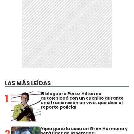
LAS MÁS LEÍDAS
El bloguero Perez Hilton se
1
autolesionó con un cuchillo durante
una transmisión en vivo: qué dice el
reporte policial
Yipio ganó la casa en Gran Hermano y
2
será líder de la semana