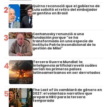
Quirno reconoció que el gobierno de
2
Lula solicitó el retiro del embajador
argentino en Brasil
Cachanosky renunció a una
3
fundación porque "se ha
transformado en una especie de
Instituto Patria incondicional de la
gestión de Milei"
Tercera Guerra Mundial: la
4
inteligencia artificial reveló cuáles
serían los primeros países
latinoamericanos en ser derrotados
The Last of Us cambiará de género en
5
2027: el volantazo narrativo que
prepara HBO para la tercera
temporada