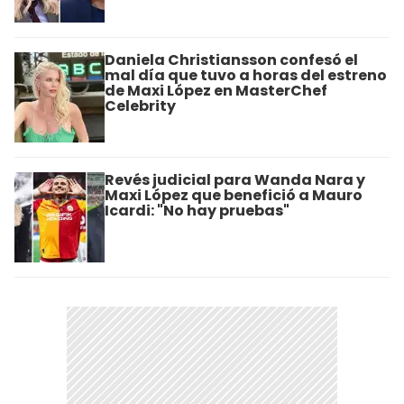
Daniela Christiansson confesó el
mal día que tuvo a horas del estreno
de Maxi López en MasterChef
Celebrity
Revés judicial para Wanda Nara y
Maxi López que benefició a Mauro
Icardi: "No hay pruebas"