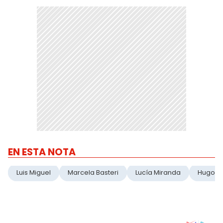
EN ESTA NOTA
Luis Miguel
Marcela Basteri
Lucía Miranda
Hugo L