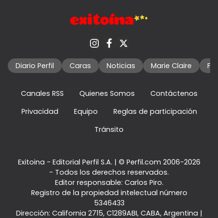
Diario Perfil
Caras
Noticias
Marie Claire
Fo
Canales RSS
Quienes Somos
Contáctenos
Privacidad
Equipo
Reglas de participación
Tránsito
Exitoina - Editorial Perfil S.A.
| © Perfil.com 2006-2026
- Todos los derechos reservados.
Editor responsable: Carlos Piro.
Registro de la propiedad intelectual número
5346433
Dirección:
California 2715
,
C1289ABI
,
CABA, Argentina
|