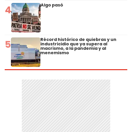
Algo pasó
4
Récord histórico de quiebras y un
5
industricidio que ya supera al
macrismo, a la pandemia y al
menemismo