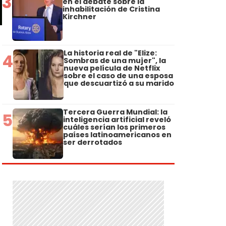
3
en el debate sobre la
inhabilitación de Cristina
Kirchner
La historia real de "Elize:
4
Sombras de una mujer", la
nueva película de Netflix
sobre el caso de una esposa
que descuartizó a su marido
Tercera Guerra Mundial: la
5
inteligencia artificial reveló
cuáles serían los primeros
países latinoamericanos en
ser derrotados