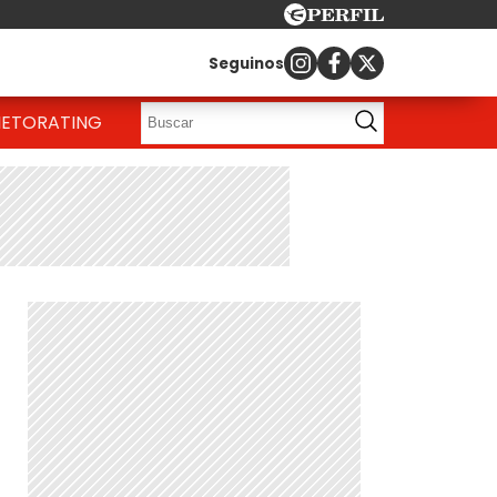
Seguinos
IETO
RATING