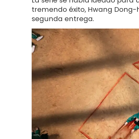
La serie se había ideado para 
tremendo éxito, Hwang Dong-h
segunda entrega.