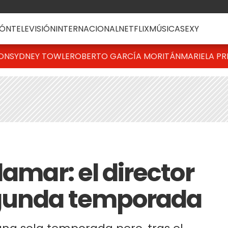
ÓN
TELEVISIÓN
INTERNACIONAL
NETFLIX
MÚSICA
SEXY
TON
SYDNEY TOWLE
ROBERTO GARCÍA MORITÁN
MARIELA PR
lamar: el director
egunda temporada