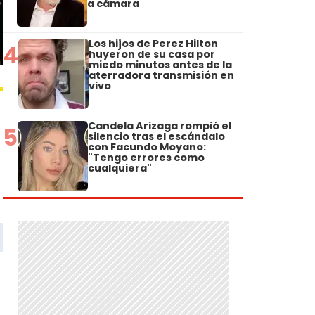
a cámara
Los hijos de Perez Hilton
4
huyeron de su casa por
miedo minutos antes de la
aterradora transmisión en
vivo
Candela Arizaga rompió el
5
silencio tras el escándalo
con Facundo Moyano:
"Tengo errores como
cualquiera"