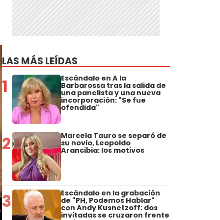
LAS MÁS LEÍDAS
Escándalo en A la
1
Barbarossa tras la salida de
una panelista y una nueva
incorporación: "Se fue
ofendida"
Marcela Tauro se separó de
2
su novio, Leopoldo
Arancibia: los motivos
Escándalo en la grabación
3
de "PH, Podemos Hablar"
con Andy Kusnetzoff: dos
invitadas se cruzaron frente