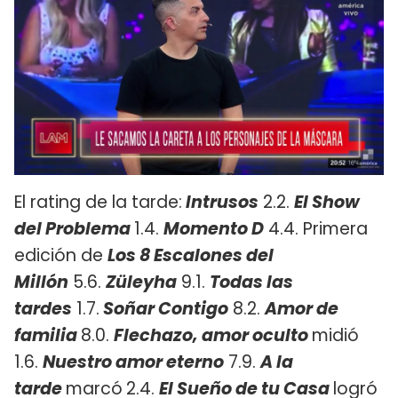
El rating de la tarde:
Intrusos
2.2.
El Show
del Problema
1.4.
Momento D
4.4. Primera
edición de
Los 8 Escalones del
Millón
5.6.
Züleyha
9.1.
Todas las
tardes
1.7.
Soñar Contigo
8.2.
Amor de
familia
8.0.
Flechazo, amor oculto
midió
1.6.
Nuestro amor eterno
7.9.
A la
tarde
marcó
2.4.
El Sueño de tu Casa
logró