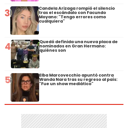
Candela Arizaga rompió el silencio
3
tras el escándalo con Facundo
Moyano: "Tengo errores como
cualquiera"
Quedó definida una nueva placa de
4
nominados en Gran Hermano:
quiénes son
Elba Marcovecchio apuntó contra
5
Wanda Nara tras su regreso al país:
"Fue un show mediático"