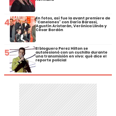
En fotos, así fue la avant premiere de
4
"Canelones" con Darío Barassi,
Agustín Aristarán, Verónica Llinás y
César Bordón
El bloguero Perez Hilton se
5
autolesionó con un cuchillo durante
una transmisión en vivo: qué dice el
reporte policial