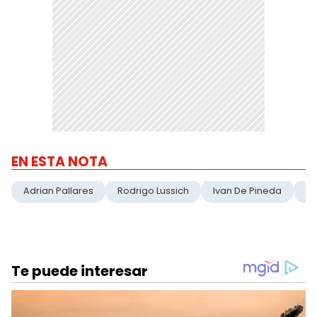
EN ESTA NOTA
Adrian Pallares
Rodrigo Lussich
Ivan De Pineda
Da