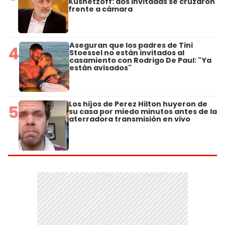
Kusnetzoff: dos invitadas se cruzaron
frente a cámara
Aseguran que los padres de Tini
4
Stoessel no están invitados al
casamiento con Rodrigo De Paul: "Ya
están avisados"
Los hijos de Perez Hilton huyeron de
5
su casa por miedo minutos antes de la
aterradora transmisión en vivo