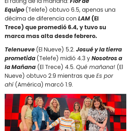
El rating de la mañana:
Flor de
Equipo
(Telefe) obtuvo 6.5, apenas una
décima de diferencia con
LAM
(El
Trece) que promedió 6.4, y tuvo su
marca mas alta desde febrero
.
Telenueve
(El Nueve) 5.2.
Josué y la tierra
prometida
(Telefe) midió 4.3 y
Nosotros a
la Mañana
(El Trece) 4.5.
Qué mañana!
(El
Nueve) obtuvo 2.9 mientras que
Es por
ahí
(América) marcó 1.9.