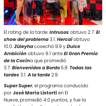
El rating de la tarde:
Intrusos
obtuvo 2.7.
El
show del problema
3.1.
Hercai
obtuvo
10.0.
Züleyha
cosechó 9.9 y
Dulce
Ambición
obtuvo 9.1 ante
El Gran Premio
de la Cocin
a que promedió
3.7.
Bienvenidos a Bordo
5.8.
Todas las
tardes
3.1.
A la tarde
2.9.
Super Super
, el programa conducido
por
José María Listorti
en El
Nueve,
promedió 4.0 puntos, y fue la