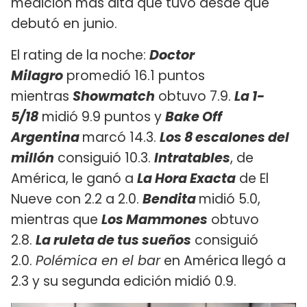
medición más alta que tuvo desde que
debutó en junio.
El rating de la noche:
Doctor
Milagro
promedió 16.1 puntos
mientras
Showmatch
obtuvo 7.9.
La 1-
5/18
midió 9.9 puntos y
Bake Off
Argentina
marcó 14.3.
Los 8 escalones del
millón
consiguió 10.3.
Intratables
, de
América, le ganó a
La Hora Exacta
de El
Nueve con 2.2 a 2.0.
Bendita
midió 5.0,
mientras que
Los Mammones
obtuvo
2.8.
La ruleta de tus sueños
consiguió
2.0.
Polémica en el bar
en América llegó a
2.3 y su segunda edición midió 0.9.