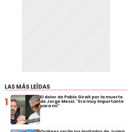
LAS MÁS LEÍDAS
El dolor de Pablo Giralt por la muerte
1
de Jorge Messi: "Era muy importante
para mí"
Quiénes serán los invitados de Juana