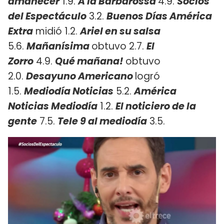
a
manecer
1.9.
A la Barbarossa
4.9.
Socios
del Espectáculo
3.2.
Buenos Días América
Extra
midió 1.2.
Ariel en su salsa
5.6.
Mañanísima
obtuvo 2.7.
El
Zorro
4.9.
Qué mañana!
obtuvo
2.0.
Desayuno Americano
logró
1.5.
Mediodía Noticias
5.2.
A
mérica
Noticias Mediodía
1.2.
El noticiero de la
gente
7.5.
Tele 9 al mediodía
3.5.