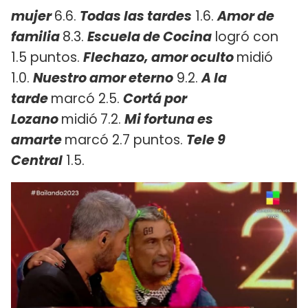
mujer
6.6.
Todas las tardes
1.6.
Amor de
familia
8.3.
Escuela de Cocina
logró con
1.5 puntos.
Flechazo, amor oculto
midió
1.0.
Nuestro amor eterno
9.2.
A la
tarde
marcó 2.5.
Cortá por
Lozano
midió
7.2.
Mi fortuna es
amarte
marcó 2.7 puntos.
Tele 9
Central
1.5.