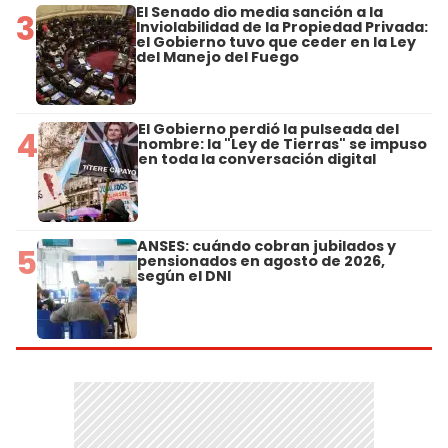
El Senado dio media sanción a la
3
Inviolabilidad de la Propiedad Privada:
el Gobierno tuvo que ceder en la Ley
del Manejo del Fuego
El Gobierno perdió la pulseada del
4
nombre: la "Ley de Tierras" se impuso
en toda la conversación digital
ANSES: cuándo cobran jubilados y
5
pensionados en agosto de 2026,
según el DNI