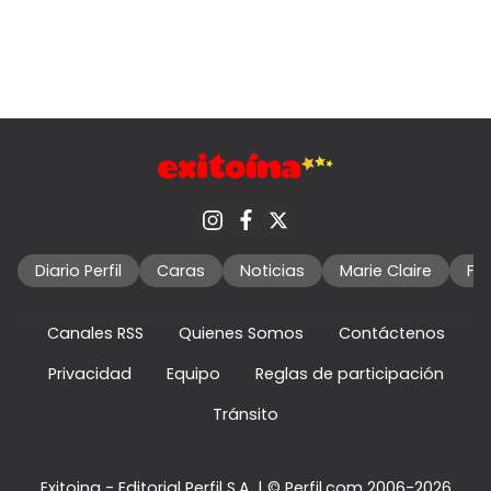
Diario Perfil
Caras
Noticias
Marie Claire
Fo
Canales RSS
Quienes Somos
Contáctenos
Privacidad
Equipo
Reglas de participación
Tránsito
Exitoina - Editorial Perfil S.A.
| © Perfil.com 2006-2026