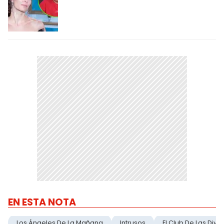
EN ESTA NOTA
Los Ángeles De La Mañana
Intrusos
El Club De Las Divo