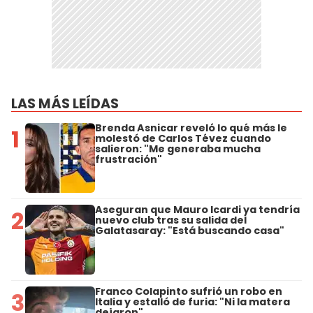
LAS MÁS LEÍDAS
Brenda Asnicar reveló lo qué más le
1
molestó de Carlos Tévez cuando
salieron: "Me generaba mucha
frustración"
Aseguran que Mauro Icardi ya tendría
2
nuevo club tras su salida del
Galatasaray: "Está buscando casa"
Franco Colapinto sufrió un robo en
3
Italia y estalló de furia: "Ni la matera
dejaron"