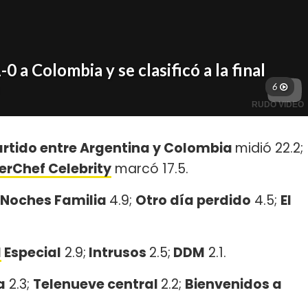
artido entre Argentina y Colombia
midió 22.2;
rChef Celebrity
marcó 17.5.
Noches Familia
4.9;
Otro día perdido
4.5;
El
M
Especial
2.9;
Intrusos
2.5;
DDM
2.1.
a
2.3;
Telenueve central
2.2;
Bienvenidos a