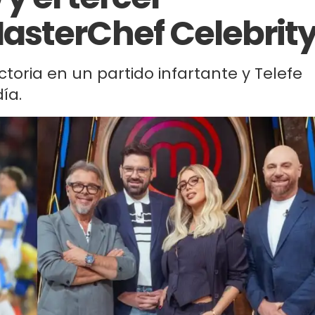
asterChef Celebrit
ctoria en un partido infartante y Telefe
ía.