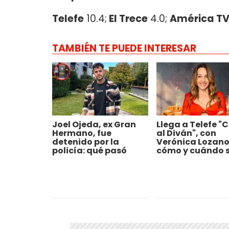
Telefe
10.4;
El Trece
4.0;
América T
TAMBIÉN TE PUEDE INTERESAR
Joel Ojeda, ex Gran
Llega a Telefe "
Hermano, fue
al Diván", con
detenido por la
Verónica Lozano
policía: qué pasó
cómo y cuándo 