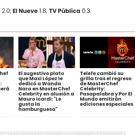
V
2.0;
El Nueve
1.8;
TV Pública
0.3.
Chef
El sugestivo plato
Telefe cambió su
que Maxi López le
grilla tras el regreso
:
dedicó a Wanda
de MasterChef
será
Nara en MasterChef
Celebrity:
Celebrity en alusión a
Pasapalabra y Por El
Mauro Icardi: "Le
Mundo emitirán
gusta la
ediciones especiales
hamburguesa"