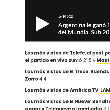
Los más vistos de Telefe
:
el post p
el partido en vivo
sumó 21.5 y
Maste
Los más vistos de El Trece
:
Buenas 
Zorro
4.4.
Los más vistos de América TV
:
LA
Los más vistos de El Nueve
:
Bendit
ganar y Telenueve al mediodía
2.1.