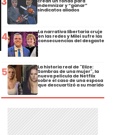
3
crean un fondo para
indemnizar y “ganar”
sindicatos aliados
La narrativa libertaria cruje
4
en las redes y Milei sufre las
consecuencias del desgaste
La historia real de "Elize:
5
Sombras de una mujer", la
nueva película de Netflix
sobre el caso de una esposa
que descuartizó a su marido