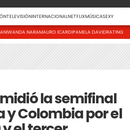
ÓN
TELEVISIÓN
INTERNACIONAL
NETFLIX
MÚSICA
SEXY
IANI
WANDA NARA
MAURO ICARDI
PAMELA DAVID
RATING
midió la semifinal
a y Colombia por el
y el tercer