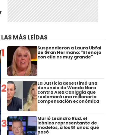
y
LAS MÁS LEÍDAS
Suspendieron a Laura Ubfal
1
de Gran Hermano: "El enojo
con ella es muy grande"
La Justicia desestimó una
2
denuncia de Wanda Nara
contra Alex Caniggia que
reclamará una millonaria
compensación económica
Murió Leandro Rud, el
3
icónico representante de
modelos, a los 51 años: qué
pasó