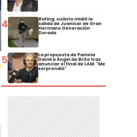
Rating: cuánto midió la
4
salida de Juanicar de Gran
Hermano Generación
Dorada
La propuesta de Pamela
5
David a Ángel de Brito tras
anunciar el final de LAM: "Me
sorprendió"