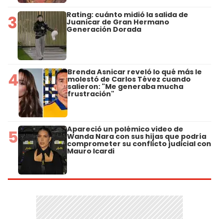
Rating: cuánto midió la salida de
3
Juanicar de Gran Hermano
Generación Dorada
Brenda Asnicar reveló lo qué más le
4
molestó de Carlos Tévez cuando
salieron: "Me generaba mucha
frustración"
Apareció un polémico video de
5
Wanda Nara con sus hijas que podría
comprometer su conflicto judicial con
Mauro Icardi