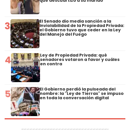
que descuartizó a su marido
El Senado dio media sanción a la
3
Inviolabilidad de la Propiedad Privada:
el Gobierno tuvo que ceder en la Ley
del Manejo del Fuego
Ley de Propiedad Privada: qué
4
senadores votaron a favor y cuáles
en contra
El Gobierno perdió la pulseada del
5
nombre: la "Ley de Tierras" se impuso
en toda la conversación digital