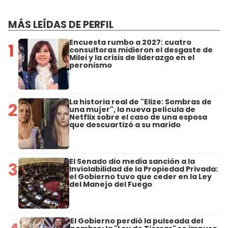
MÁS LEÍDAS DE PERFIL
Encuesta rumbo a 2027: cuatro
1
consultoras midieron el desgaste de
Milei y la crisis de liderazgo en el
peronismo
La historia real de "Elize: Sombras de
2
una mujer", la nueva película de
Netflix sobre el caso de una esposa
que descuartizó a su marido
El Senado dio media sanción a la
3
Inviolabilidad de la Propiedad Privada:
el Gobierno tuvo que ceder en la Ley
del Manejo del Fuego
El Gobierno perdió la pulseada del