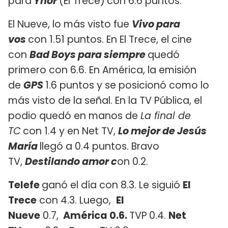
para
Yhor
(El Trece)
con 6.6 puntos.
El Nueve, lo más visto fue
Vivo para
vos
con 1.51 puntos. En El Trece, el cine
con
Bad Boys para siempre
quedó
primero con 6.6. En América, la emisión
de
GPS
1.6 puntos y se posicionó como lo
más visto de la señal. En la TV Pública, el
podio quedó en manos de
La final de
TC
con 1.4 y en Net TV,
Lo mejor de Jesús
María
llegó a 0.4 puntos. Bravo
TV,
Destilando amor c
on 0.2.
Telefe
ganó el día con 8.3. Le siguió
El
Trece
con 4.3. Luego,
El
Nueve
0.7,
América 0.6.
TVP
0.4.
Net