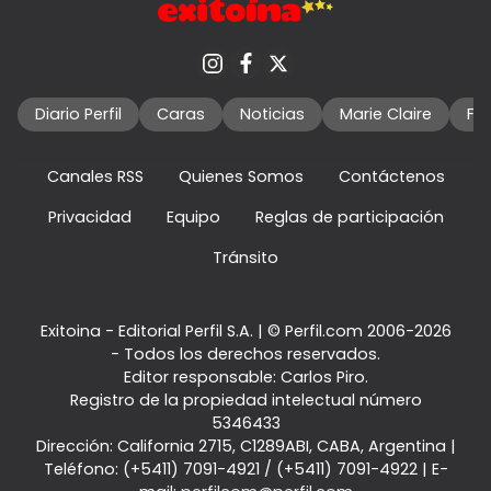
Diario Perfil
Caras
Noticias
Marie Claire
Fo
Canales RSS
Quienes Somos
Contáctenos
Privacidad
Equipo
Reglas de participación
Tránsito
Exitoina - Editorial Perfil S.A.
| © Perfil.com 2006-2026
- Todos los derechos reservados.
Editor responsable: Carlos Piro.
Registro de la propiedad intelectual número
5346433
Dirección:
California 2715
,
C1289ABI
,
CABA, Argentina
|
Teléfono:
(+5411) 7091-4921
/
(+5411) 7091-4922
| E-