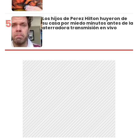
Los hijos de Perez Hilton huyeron de
5
su casa por miedo minutos antes de la
aterradora transmisión en vivo