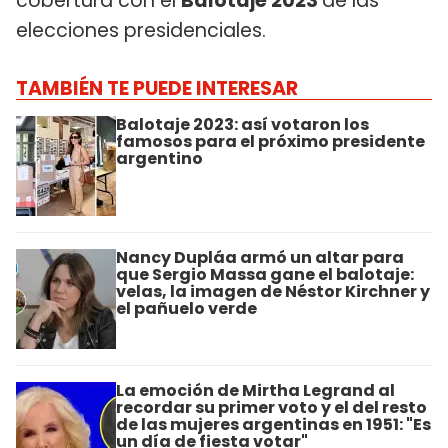
cobertura con el
Balotaje 2023
de las
elecciones presidenciales.
TAMBIÉN TE PUEDE INTERESAR
Balotaje 2023: así votaron los
famosos para el próximo presidente
argentino
Nancy Dupláa armó un altar para
que Sergio Massa gane el balotaje:
velas, la imagen de Néstor Kirchner y
el pañuelo verde
La emoción de Mirtha Legrand al
recordar su primer voto y el del resto
de las mujeres argentinas en 1951: "Es
un día de fiesta votar"