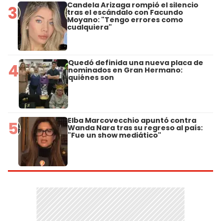
Candela Arizaga rompió el silencio
3
tras el escándalo con Facundo
Moyano: "Tengo errores como
cualquiera"
Quedó definida una nueva placa de
4
nominados en Gran Hermano:
quiénes son
Elba Marcovecchio apuntó contra
5
Wanda Nara tras su regreso al país:
"Fue un show mediático"