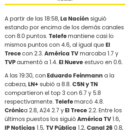
A partir de las 18:58,
La Nación
siguió
estando por encima de los demás canales
con 8.0 puntos.
Telefe
mantiene casi lo
mismos puntos con 4.6, al igual que
El
Trece
con 2.3.
América TV
marcaba 1.7 y
TVP
aumentó a 1.4.
El Nueve
estuvo en 0.6.
A las 19:30, con
Eduardo Feinmann
a la
cabeza,
LN+
subió a 8.8.
C5N y TN
compartieron el top 3 con 6.7 y 5.8
respectivamente.
Telefe
marcó 4.8.
Crónic
a 2.8, A24 2.7 y
El Trece
2.2. Entre los
últimos puestos los siguió
América TV
1.6,
IP Noticias
1.5,
TV Pública
1.2,
Canal 26
0.8,