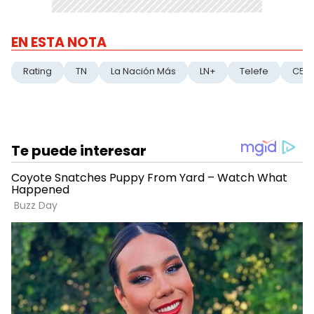
EN ESTA NOTA
Rating
TN
La Nación Más
LN+
Telefe
C5N