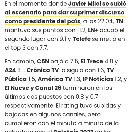
En el momento donde
Javier Milei se subió
al escenario para dar su primer discurso
como presidente del país
, a las 22:04,
TN
mantuvo sus puntos con 11.2,
LN+
ocupó el
segundo lugar con 9.1 y
Telefe
se metió en
el top 3 con 7.7.
En cambio,
C5N
bajó a 7.5,
El Trece
4.8 y
A24
3.1.
Crónica TV
lo siguió con 1.6,
TV
Pública
1.5,
América TV
1.3,
IP Noticias
1.2, y
El Nueve y Canal 26
terminaron en los
últimos dos puestos con 0.8 y 0.7
respectivamente. El rating tuvo subidas y
bajadas en algunos canales, pero
cumplieron con el minuto a minuto de la