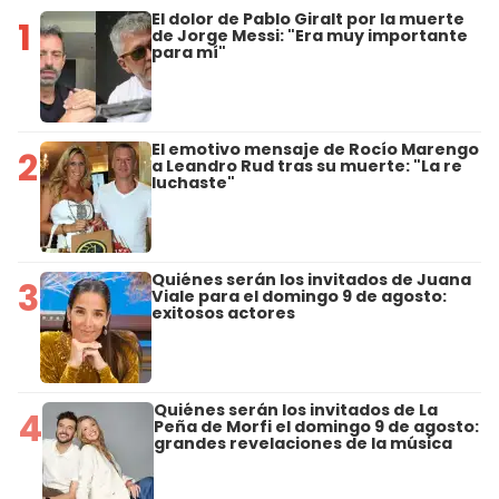
El dolor de Pablo Giralt por la muerte
1
de Jorge Messi: "Era muy importante
para mí"
El emotivo mensaje de Rocío Marengo
2
a Leandro Rud tras su muerte: "La re
luchaste"
Quiénes serán los invitados de Juana
3
Viale para el domingo 9 de agosto:
exitosos actores
Quiénes serán los invitados de La
4
Peña de Morfi el domingo 9 de agosto:
grandes revelaciones de la música