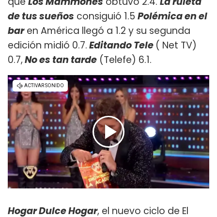
que
Los Mammones
obtuvo 2.4.
La ruleta
de tus sueños
consiguió 1.5
Polémica en el
bar
en América llegó a 1.2 y su segunda
edición midió 0.7.
Editando Tele
( Net TV)
0.7,
No es tan tarde
(Telefe) 6.1.
Hogar Dulce Hogar
, el nuevo ciclo de El