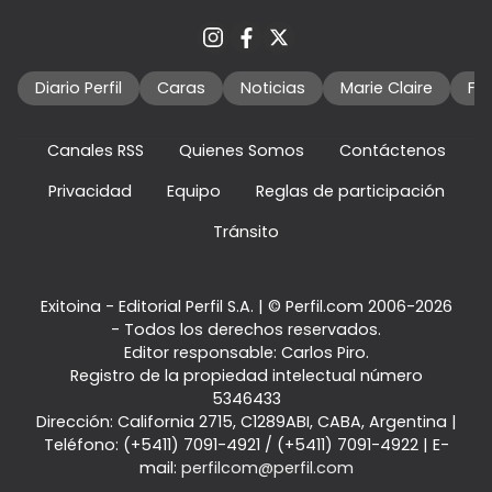
Diario Perfil
Caras
Noticias
Marie Claire
Fo
Canales RSS
Quienes Somos
Contáctenos
Privacidad
Equipo
Reglas de participación
Tránsito
Exitoina - Editorial Perfil S.A.
| © Perfil.com 2006-2026
- Todos los derechos reservados.
Editor responsable: Carlos Piro.
Registro de la propiedad intelectual número
5346433
Dirección:
California 2715
,
C1289ABI
,
CABA, Argentina
|
Teléfono:
(+5411) 7091-4921
/
(+5411) 7091-4922
| E-
mail:
perfilcom@perfil.com