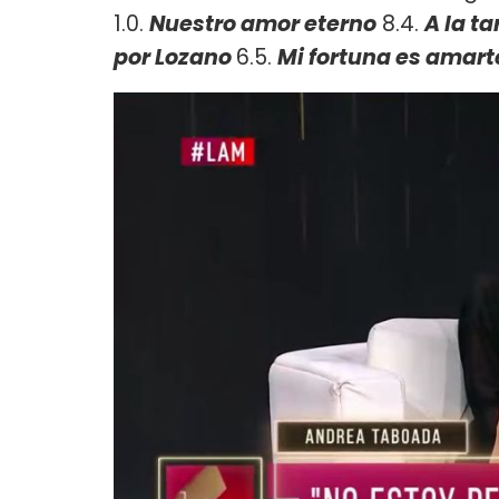
1.0.
Nuestro amor eterno
8.4.
A la ta
por Lozano
6.5.
Mi fortuna es amar