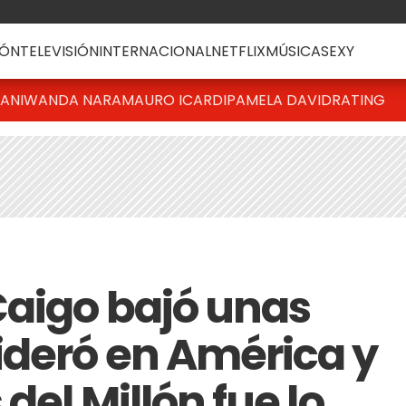
ÓN
TELEVISIÓN
INTERNACIONAL
NETFLIX
MÚSICA
SEXY
IANI
WANDA NARA
MAURO ICARDI
PAMELA DAVID
RATING
Caigo bajó unas
ideró en América y
del Millón fue lo