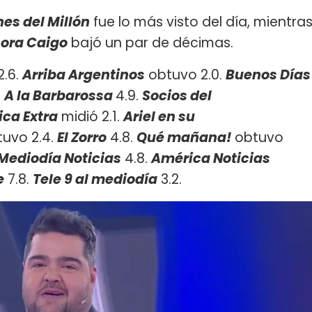
nes del Millón
fue lo más visto del día, mientra
ora Caigo
bajó un par de décimas.
2.6.
Arriba Argentinos
obtuvo 2.0.
Buenos Días
.
A la Barbarossa
4.9.
Socios del
ca Extra
midió 2.1.
Ariel en su
uvo 2.4.
El Zorro
4.8.
Qué mañana!
obtuvo
Mediodía Noticias
4.8.
América Noticias
e
7.8.
Tele 9 al mediodía
3.2.