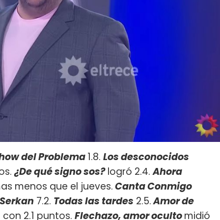
Show del Problema
1.8.
Los desconocidos
os.
¿De qué signo sos?
logró 2.4.
Ahora
mas menos que el jueves.
Canta Conmigo
 Serkan
7.2.
Todas las tardes
2.5.
Amor de
 con 2.1 puntos.
Flechazo, amor oculto
midió