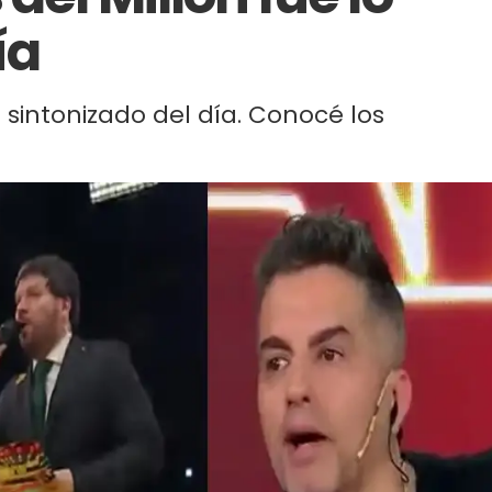
ía
 sintonizado del día. Conocé los