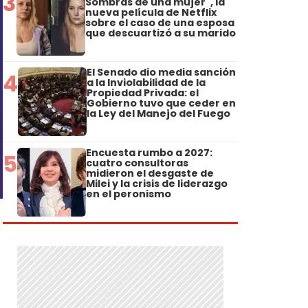
3
Sombras de una mujer", la
nueva película de Netflix
sobre el caso de una esposa
que descuartizó a su marido
El Senado dio media sanción
4
a la Inviolabilidad de la
Propiedad Privada: el
Gobierno tuvo que ceder en
la Ley del Manejo del Fuego
Encuesta rumbo a 2027:
5
cuatro consultoras
midieron el desgaste de
Milei y la crisis de liderazgo
en el peronismo