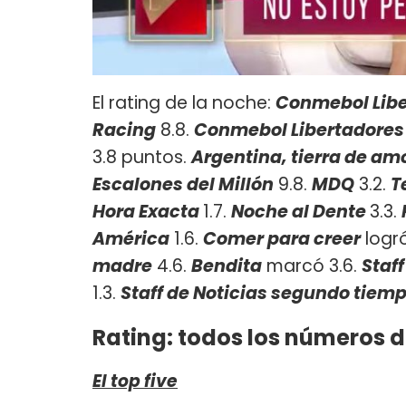
El rating de la noche:
Conmebol Libe
Racing
8.8.
Conmebol Libertadores
3.8 puntos.
Argentina, tierra de am
Escalones del Millón
9.8.
MDQ
3.2.
T
Hora Exacta
1.7.
Noche al Dente
3.3.
América
1.6.
Comer para creer
logró
madre
4.6.
Bendita
marcó 3.6.
Staff
1.3.
Staff de Noticias segundo tiem
Rating: todos los números d
El top five