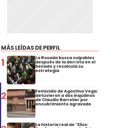
s
MÁS LEÍDAS DE PERFIL
La Rosada busca culpables
1
después de la derrota en el
Senado y recalcula su
estrategia
Femicidio de Agostina Vega:
2
detuvieron a dos inquilinos
de Claudio Barrelier por
encubrimiento agravado
La historia real de "Elize: