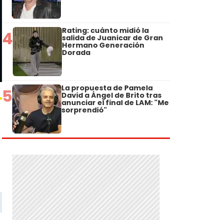
Rating: cuánto midió la
4
salida de Juanicar de Gran
Hermano Generación
Dorada
La propuesta de Pamela
5
David a Ángel de Brito tras
anunciar el final de LAM: "Me
sorprendió"