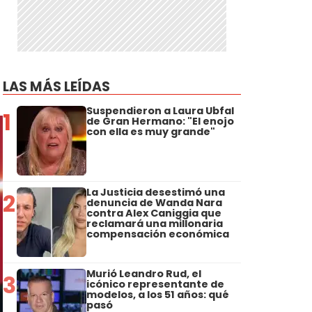
LAS MÁS LEÍDAS
Suspendieron a Laura Ubfal
1
de Gran Hermano: "El enojo
con ella es muy grande"
La Justicia desestimó una
2
denuncia de Wanda Nara
contra Alex Caniggia que
reclamará una millonaria
compensación económica
Murió Leandro Rud, el
3
icónico representante de
modelos, a los 51 años: qué
pasó