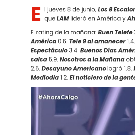
E
l jueves 8 de junio,
Los 8 Escalo
que
LAM
lideró en América y
Ah
El rating de la mañana:
Buen Telefe
América
0.6.
Tele 9 al amanecer
1.4
Espectáculo
3.4.
Buenos Días Améri
salsa
5.9.
Nosotros a la Mañana
obt
2.5.
Desayuno Americano
logró 1.8.
Mediodía
1.2.
El noticiero de la gent