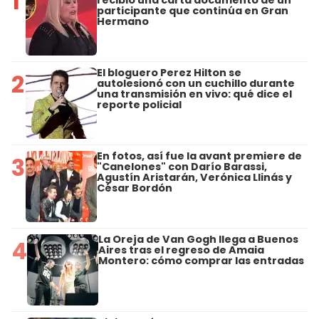
1
recibió una carta documento de un
participante que continúa en Gran
Hermano
El bloguero Perez Hilton se
2
autolesionó con un cuchillo durante
una transmisión en vivo: qué dice el
reporte policial
En fotos, así fue la avant premiere de
3
"Canelones" con Darío Barassi,
Agustín Aristarán, Verónica Llinás y
César Bordón
La Oreja de Van Gogh llega a Buenos
4
Aires tras el regreso de Amaia
Montero: cómo comprar las entradas