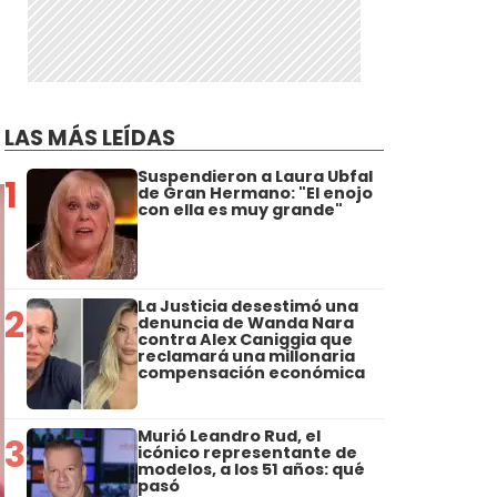
LAS MÁS LEÍDAS
Suspendieron a Laura Ubfal
1
de Gran Hermano: "El enojo
con ella es muy grande"
La Justicia desestimó una
2
denuncia de Wanda Nara
contra Alex Caniggia que
reclamará una millonaria
compensación económica
Murió Leandro Rud, el
3
icónico representante de
modelos, a los 51 años: qué
pasó