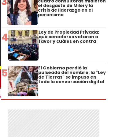
3
cuatro consultoras midieron
el desgaste de Milei y la
crisis de liderazgo en el
peronismo
Ley de Propiedad Privada:
4
qué senadores votaron a
favor y cuáles en contra
El Gobierno perdió la
5
pulseada del nombre: la "Ley
de Tierras" se impuso en
toda la conversación digital