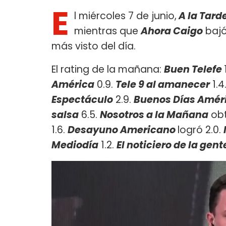
E
l miércoles 7 de junio,
A la Tard
mientras que
Ahora Caigo
bajó
más visto del día.
El rating de la mañana:
Buen Telefe
América
0.9.
Tele 9 al amanecer
1.4
Espectáculo
2.9.
Buenos Días Améri
salsa
6.5.
Nosotros a la Mañana
obt
1.6.
Desayuno Americano
logró 2.0.
Mediodía
1.2.
El noticiero de la gent