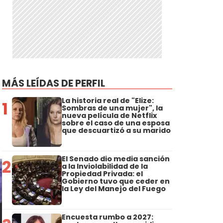
MÁS LEÍDAS DE PERFIL
La historia real de "Elize:
1
Sombras de una mujer", la
nueva película de Netflix
sobre el caso de una esposa
que descuartizó a su marido
El Senado dio media sanción
2
a la Inviolabilidad de la
Propiedad Privada: el
Gobierno tuvo que ceder en
la Ley del Manejo del Fuego
Encuesta rumbo a 2027: