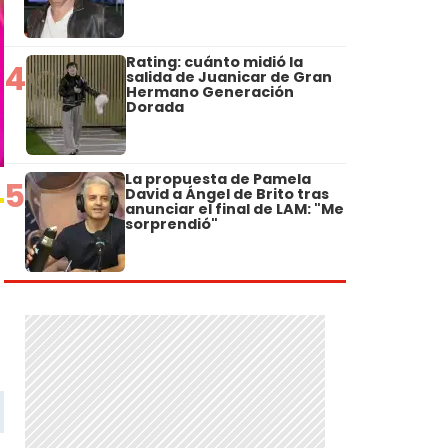
Rating: cuánto midió la
4
salida de Juanicar de Gran
Hermano Generación
Dorada
La propuesta de Pamela
5
David a Ángel de Brito tras
anunciar el final de LAM: "Me
sorprendió"