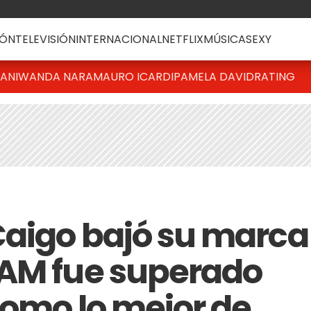
ÓN
TELEVISIÓN
INTERNACIONAL
NETFLIX
MÚSICA
SEXY
IANI
WANDA NARA
MAURO ICARDI
PAMELA DAVID
RATING
Caigo bajó su marca
LAM fue superado
como lo mejor de