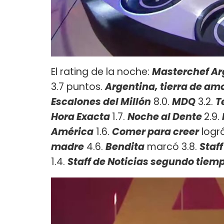
El rating de la noche:
Masterchef A
3.7 puntos.
Argentina, tierra de am
Escalones del Millón
8.0.
MDQ
3.2.
T
Hora Exacta
1.7.
Noche al Dente
2.9.
América
1.6.
Comer para creer
logró
madre
4.6.
Bendita
marcó 3.8.
Staff
1.4.
Staff de Noticias segundo tiem