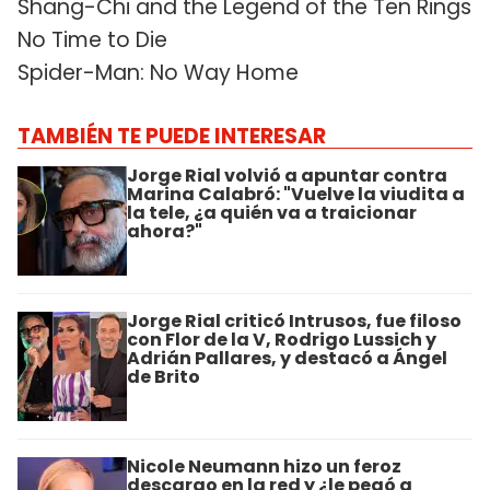
Shang-Chi and the Legend of the Ten Rings
No Time to Die
Spider-Man: No Way Home
TAMBIÉN TE PUEDE INTERESAR
Jorge Rial volvió a apuntar contra
Marina Calabró: "Vuelve la viudita a
la tele, ¿a quién va a traicionar
ahora?"
Jorge Rial criticó Intrusos, fue filoso
con Flor de la V, Rodrigo Lussich y
Adrián Pallares, y destacó a Ángel
de Brito
Nicole Neumann hizo un feroz
descargo en la red y ¿le pegó a