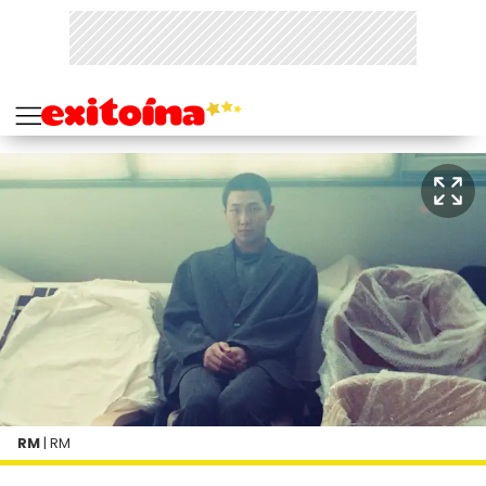
RM
| RM