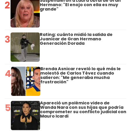
Suspendieron a Laura Ubfal de Gran
2
Hermano: "El enojo con ella es muy
grande"
Rating: cuánto midió la salida de
3
Juanicar de Gran Hermano
Generación Dorada
Brenda Asnicar reveló lo qué más le
4
molestó de Carlos Tévez cuando
salieron: "Me generaba mucha
frustración"
Apareció un polémico video de
5
Wanda Nara con sus hijas que podría
comprometer su conflicto judicial con
Mauro Icardi