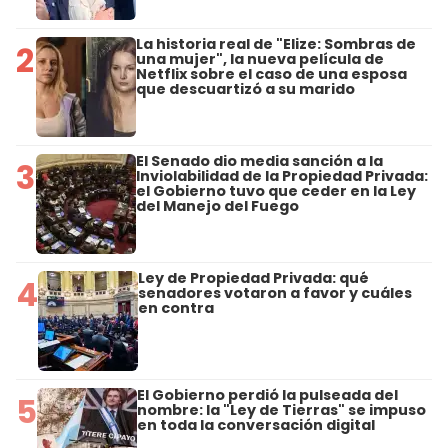
La historia real de "Elize: Sombras de
2
una mujer", la nueva película de
Netflix sobre el caso de una esposa
que descuartizó a su marido
El Senado dio media sanción a la
3
Inviolabilidad de la Propiedad Privada:
el Gobierno tuvo que ceder en la Ley
del Manejo del Fuego
Ley de Propiedad Privada: qué
4
senadores votaron a favor y cuáles
en contra
El Gobierno perdió la pulseada del
5
nombre: la "Ley de Tierras" se impuso
en toda la conversación digital