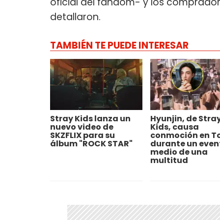
oficial del fandom- y los comprado
detallaron.
TAMBIÉN TE PUEDE INTERESAR
Stray Kids lanza un
Hyunjin, de Stra
nuevo video de
Kids, causa
SKZFLIX para su
conmoción en T
álbum "ROCK STAR"
durante un even
medio de una
multitud