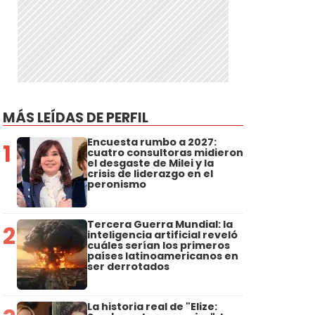
MÁS LEÍDAS DE PERFIL
Encuesta rumbo a 2027:
1
cuatro consultoras midieron
el desgaste de Milei y la
crisis de liderazgo en el
peronismo
Tercera Guerra Mundial: la
2
inteligencia artificial reveló
cuáles serían los primeros
países latinoamericanos en
ser derrotados
La historia real de "Elize: