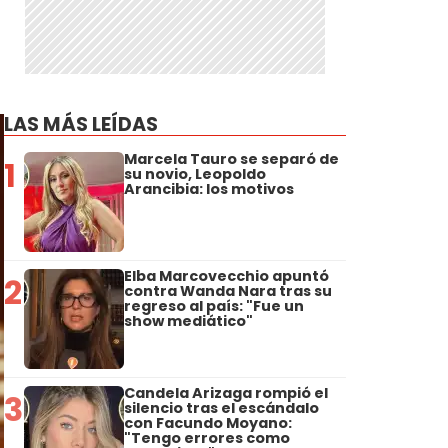
LAS MÁS LEÍDAS
Marcela Tauro se separó de
1
su novio, Leopoldo
Arancibia: los motivos
Elba Marcovecchio apuntó
2
contra Wanda Nara tras su
regreso al país: "Fue un
show mediático"
Candela Arizaga rompió el
3
silencio tras el escándalo
con Facundo Moyano:
"Tengo errores como