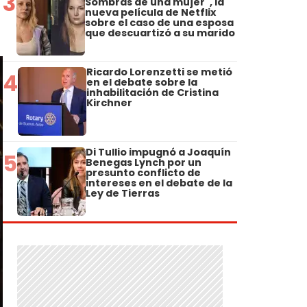
3
Sombras de una mujer", la
nueva película de Netflix
sobre el caso de una esposa
que descuartizó a su marido
Ricardo Lorenzetti se metió
4
en el debate sobre la
inhabilitación de Cristina
Kirchner
Di Tullio impugnó a Joaquín
5
Benegas Lynch por un
presunto conflicto de
intereses en el debate de la
Ley de Tierras