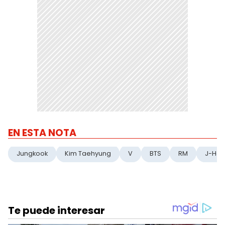
EN ESTA NOTA
Jungkook
Kim Taehyung
V
BTS
RM
J-Ho