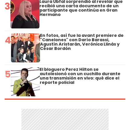
Laura Ubfal sorprendió al revelar que
3
recibió una carta documento de un
participante que continúa en Gran
Hermano
En fotos, así fue la avant premiere de
4
"Canelones" con Darío Barassi,
Agustín Aristarán, Verónica Llinás y
César Bordón
El bloguero Perez Hilton se
5
autolesionó con un cuchillo durante
una transmisión en vivo: qué dice el
reporte policial