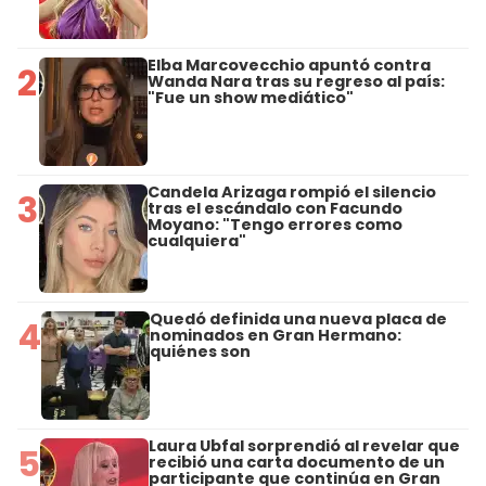
Elba Marcovecchio apuntó contra
2
Wanda Nara tras su regreso al país:
"Fue un show mediático"
Candela Arizaga rompió el silencio
3
tras el escándalo con Facundo
Moyano: "Tengo errores como
cualquiera"
Quedó definida una nueva placa de
4
nominados en Gran Hermano:
quiénes son
Laura Ubfal sorprendió al revelar que
5
recibió una carta documento de un
participante que continúa en Gran