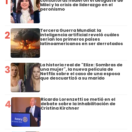
1
consultoras midieron el desgaste de
Milei y la crisis de liderazgo en el
peronismo
Tercera Guerra Mundial: la
2
inteligencia artificial reveló cuáles
serían los primeros países
latinoamericanos en ser derrotados
La historia real de "Elize: Sombras de
3
una mujer", la nueva película de
Netflix sobre el caso de una esposa
que descuartizó a su marido
Ricardo Lorenzetti se metió en el
4
debate sobre la inhabilitación de
Cristina Kirchner