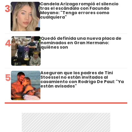
Candela Arizaga rompió el silencio
3
tras el escándalo con Facundo
Moyano: "Tengo errores como
cualquiera"
Quedó definida una nueva placa de
4
nominados en Gran Hermano:
quiénes son
Aseguran que los padres de Tini
5
Stoessel no están invitados al
casamiento con Rodrigo De Paul: "Ya
están avisados"