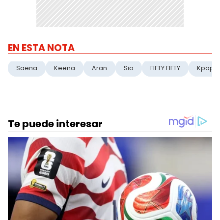
EN ESTA NOTA
Saena
Keena
Aran
Sio
FIFTY FIFTY
Kpop