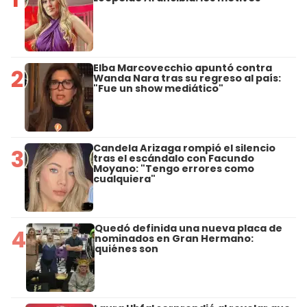
Elba Marcovecchio apuntó contra
2
Wanda Nara tras su regreso al país:
"Fue un show mediático"
Candela Arizaga rompió el silencio
3
tras el escándalo con Facundo
Moyano: "Tengo errores como
cualquiera"
Quedó definida una nueva placa de
4
nominados en Gran Hermano:
quiénes son