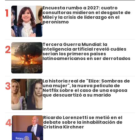
Encuesta rumbo a 2027: cuatro
1
consultoras midieron el desgaste de
Milei y la crisis de liderazgo en el
peronismo
Tercera Guerra Mundial: la
2
inteligencia artificial reveló cuáles
serían los primeros países
latinoamericanos en ser derrotados
La historia real de "Elize: Sombras de
3
una mujer", la nueva película de
Netflix sobre el caso de una esposa
que descuartizó a su marido
Ricardo Lorenzetti se metió en el
4
debate sobre la inhabilitación de
Cristina Kirchner