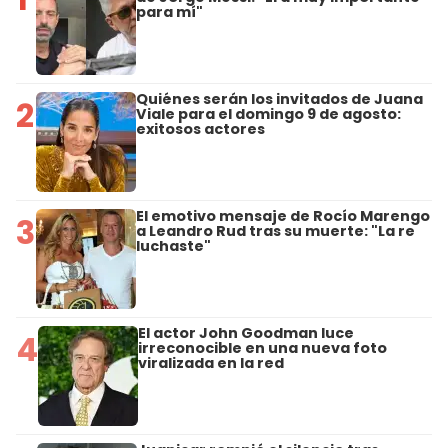
para mí"
Quiénes serán los invitados de Juana
2
Viale para el domingo 9 de agosto:
exitosos actores
El emotivo mensaje de Rocío Marengo
3
a Leandro Rud tras su muerte: "La re
luchaste"
El actor John Goodman luce
4
irreconocible en una nueva foto
viralizada en la red