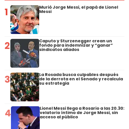
Murió Jorge Messi, el papá de Lionel
1
Messi
Caputo y Sturzenegger crean un
2
fondo para indemnizar y “ganar”
sindicatos aliados
La Rosada busca culpables después
3
de la derrota en el Senado y recalcula
su estrategia
Lionel Messi llega a Rosario a las 20.30:
4
velatorio íntimo de Jorge Messi, sin
acceso al público