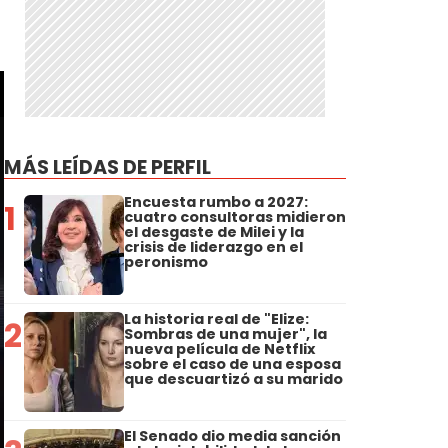
MÁS LEÍDAS DE PERFIL
Encuesta rumbo a 2027:
1
cuatro consultoras midieron
el desgaste de Milei y la
crisis de liderazgo en el
peronismo
La historia real de "Elize:
2
Sombras de una mujer", la
nueva película de Netflix
sobre el caso de una esposa
que descuartizó a su marido
El Senado dio media sanción