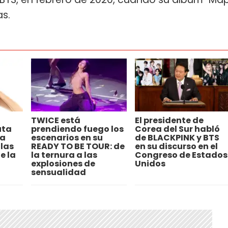
as.
TWICE está
El presidente de
uta
prendiendo fuego los
Corea del Sur habló
ra
escenarios en su
de BLACKPINK y BTS
 las
READY TO BE TOUR: de
en su discurso en el
e la
la ternura a las
Congreso de Estados
explosiones de
Unidos
sensualidad