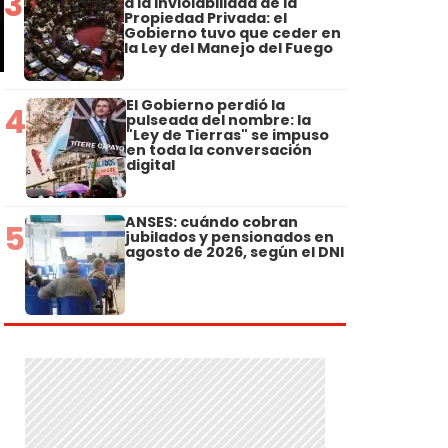
3
a la Inviolabilidad de la
Propiedad Privada: el
Gobierno tuvo que ceder en
la Ley del Manejo del Fuego
El Gobierno perdió la
4
pulseada del nombre: la
"Ley de Tierras" se impuso
en toda la conversación
digital
ANSES: cuándo cobran
5
jubilados y pensionados en
agosto de 2026, según el DNI