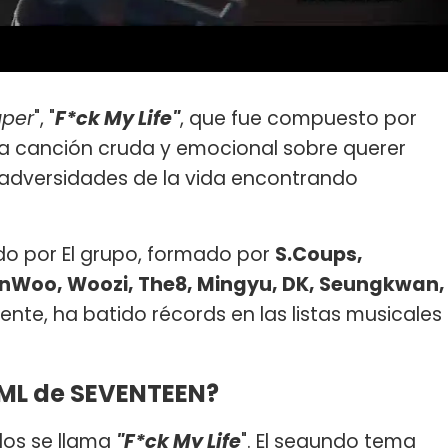
uper
", "
F*ck My Life"
, que fue compuesto por
na canción cruda y emocional sobre querer
s adversidades de la vida encontrando
do por El grupo, formado por
S.Coups,
onWoo, Woozi, The8, Mingyu, DK, Seungkwan,
ente, ha batido récords en las listas musicales
FML de SEVENTEEN?
llos se llama
"F*ck My Life
". El segundo tema