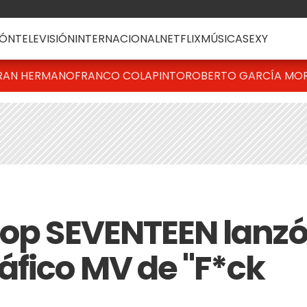
ÓN
TELEVISIÓN
INTERNACIONAL
NETFLIX
MÚSICA
SEXY
RAN HERMANO
FRANCO COLAPINTO
ROBERTO GARCÍA MO
pop SEVENTEEN lanz
fico MV de "F*ck