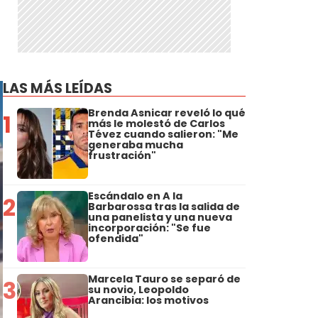
LAS MÁS LEÍDAS
Brenda Asnicar reveló lo qué
1
más le molestó de Carlos
Tévez cuando salieron: "Me
generaba mucha
frustración"
Escándalo en A la
2
Barbarossa tras la salida de
una panelista y una nueva
incorporación: "Se fue
ofendida"
Marcela Tauro se separó de
3
su novio, Leopoldo
Arancibia: los motivos