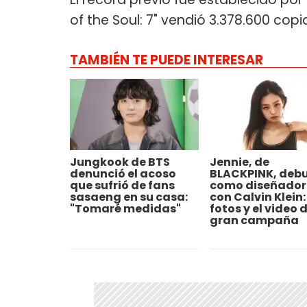
of the Soul: 7" vendió 3.378.600 copi
TAMBIÉN TE PUEDE INTERESAR
Jungkook de BTS
Jennie, de
denunció el acoso
BLACKPINK, deb
que sufrió de fans
como diseñado
sasaeng en su casa:
con Calvin Klein:
"Tomaré medidas"
fotos y el video d
gran campaña