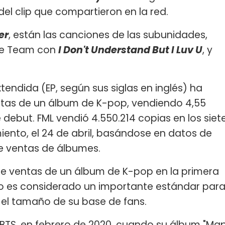
el clip que compartieron en la red.
er
, están las canciones de las subunidades,
ce Team con
I Don't Understand But I Luv U
, y
tendida (EP, según sus siglas en inglés) ha
ntas de un álbum de K-pop, vendiendo 4,55
debut. FML vendió 4.550.214 copias en los siet
ento, el 24 de abril, basándose en datos de
de ventas de álbumes.
de ventas de un álbum de K-pop en la primera
o es considerado un importante estándar par
y el tamaño de su base de fans.
r BTS, en febrero de 2020, cuando su álbum "Ma