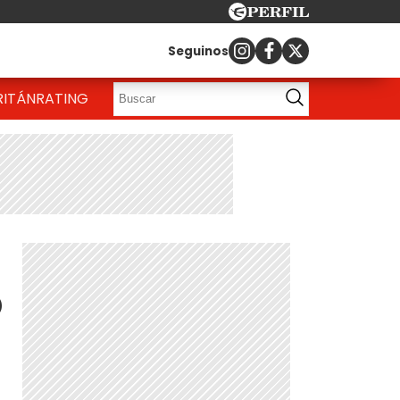
Seguinos
RITÁN
RATING
ó