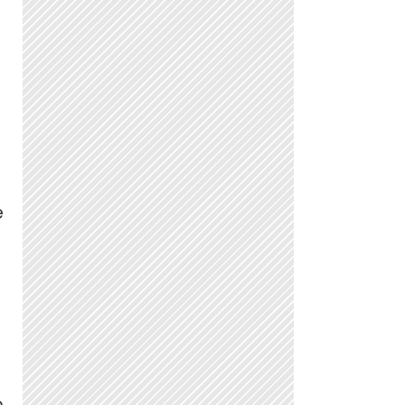
e
a
p