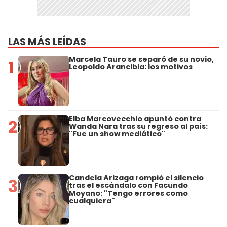
LAS MÁS LEÍDAS
Marcela Tauro se separó de su novio,
1
Leopoldo Arancibia: los motivos
Elba Marcovecchio apuntó contra
2
Wanda Nara tras su regreso al país:
"Fue un show mediático"
Candela Arizaga rompió el silencio
3
tras el escándalo con Facundo
Moyano: "Tengo errores como
cualquiera"