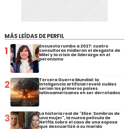
MÁS LEÍDAS DE PERFIL
Encuesta rumbo a 2027: cuatro
1
consultoras midieron el desgaste de
Milei y la crisis de liderazgo en el
peronismo
Tercera Guerra Mundial: la
2
inteligencia artificial reveló cuáles
serían los primeros países
latinoamericanos en ser derrotados
La historia real de "Elize: Sombras de
3
una mujer", la nueva película de
Netflix sobre el caso de una esposa
que descuartizó a su marido