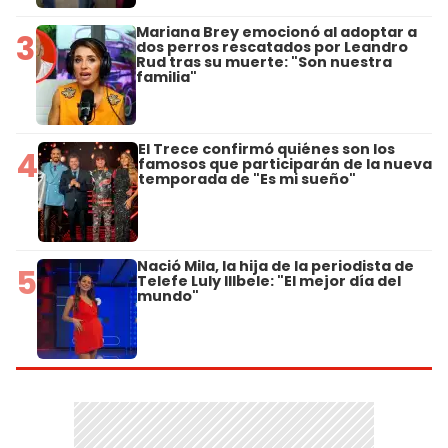
Mariana Brey emocionó al adoptar a
3
dos perros rescatados por Leandro
Rud tras su muerte: "Son nuestra
familia"
El Trece confirmó quiénes son los
4
famosos que participarán de la nueva
temporada de "Es mi sueño"
Nació Mila, la hija de la periodista de
5
Telefe Luly Illbele: "El mejor día del
mundo"