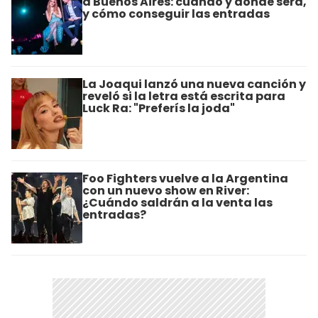
a Buenos Aires: cuándo y dónde será,
y cómo conseguir las entradas
La Joaqui lanzó una nueva canción y
reveló si la letra está escrita para
Luck Ra: "Preferís la joda"
Foo Fighters vuelve a la Argentina
con un nuevo show en River:
¿Cuándo saldrán a la venta las
entradas?