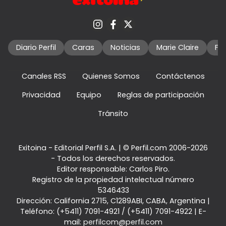
Diario Perfil
Caras
Noticias
Marie Claire
Fo
Canales RSS
Quienes Somos
Contáctenos
Privacidad
Equipo
Reglas de participación
Tránsito
Exitoina - Editorial Perfil S.A.
| © Perfil.com 2006-2026
- Todos los derechos reservados.
Editor responsable: Carlos Piro.
Registro de la propiedad intelectual número
5346433
Dirección:
California 2715
,
C1289ABI
,
CABA, Argentina
|
Teléfono:
(+5411) 7091-4921
/
(+5411) 7091-4922
| E-
mail:
perfilcom@perfil.com