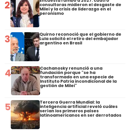
Encuesta rumbo a 2027: cuatro
2
consultoras midieron el desgaste de
Milei y la crisis de liderazgo en el
peronismo
Quirno reconoció que el gobierno de
3
Lula solicitó el retiro del embajador
argentino en Brasil
Cachanosky renunció a una
4
fundación porque "se ha
transformado en una especie de
Instituto Patria incondicional de la
gestión de Milei"
Tercera Guerra Mundial: la
5
inteligencia artificial reveló cuáles
serían los primeros países
latinoamericanos en ser derrotados