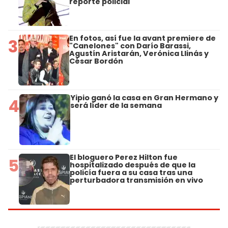
reporte policial
En fotos, así fue la avant premiere de
3
"Canelones" con Darío Barassi,
Agustín Aristarán, Verónica Llinás y
César Bordón
Yipio ganó la casa en Gran Hermano y
4
será líder de la semana
El bloguero Perez Hilton fue
5
hospitalizado después de que la
policía fuera a su casa tras una
perturbadora transmisión en vivo