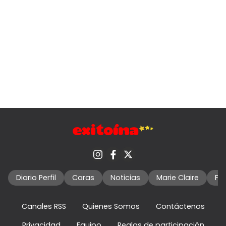
Diario Perfil
Caras
Noticias
Marie Claire
Fo
Canales RSS
Quienes Somos
Contáctenos
Privacidad
Equipo
Reglas de participación