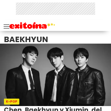
BAEKHYUN
K-POP
Chen, Baekhyun y Xiumin, del