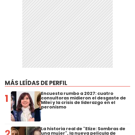
MÁS LEÍDAS DE PERFIL
Encuesta rumbo a 2027: cuatro
1
consultoras midieron el desgaste de
Milei y la crisis de liderazgo en el
peronismo
La historia real de "Elize: Sombras de
2
una mujer", la nueva película de