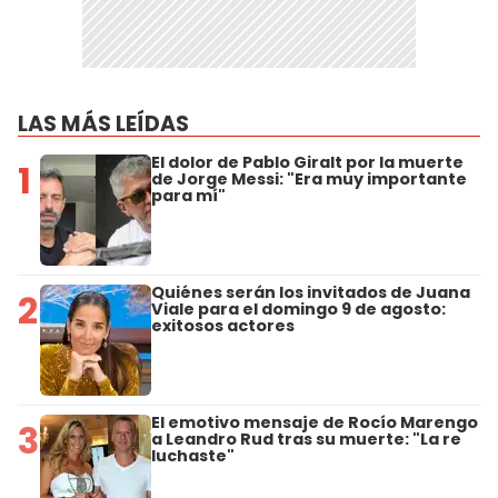
LAS MÁS LEÍDAS
El dolor de Pablo Giralt por la muerte
1
de Jorge Messi: "Era muy importante
para mí"
Quiénes serán los invitados de Juana
2
Viale para el domingo 9 de agosto:
exitosos actores
El emotivo mensaje de Rocío Marengo
3
a Leandro Rud tras su muerte: "La re
luchaste"