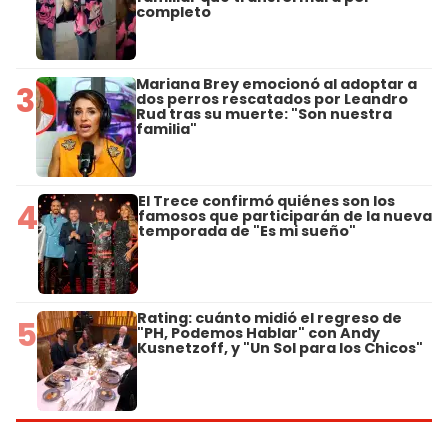
completo
Mariana Brey emocionó al adoptar a
3
dos perros rescatados por Leandro
Rud tras su muerte: "Son nuestra
familia"
El Trece confirmó quiénes son los
4
famosos que participarán de la nueva
temporada de "Es mi sueño"
Rating: cuánto midió el regreso de
5
"PH, Podemos Hablar" con Andy
Kusnetzoff, y "Un Sol para los Chicos"